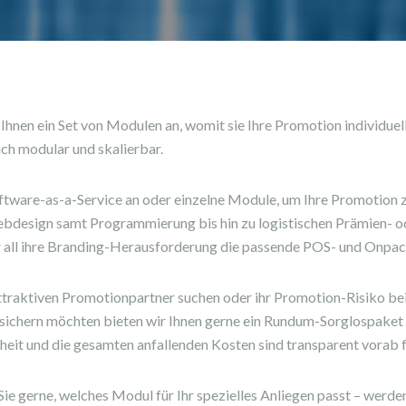
hnen ein Set von Modulen an, womit sie Ihre Promotion individuell
ich modular und skalierbar.
Software-as-a-Service an oder einzelne Module, um Ihre Promotion 
ebdesign samt Programmierung bis hin zu logistischen Prämien- o
r all ihre Branding-Herausforderung die passende POS- und Onpa
ttraktiven Promotionpartner suchen oder ihr Promotion-Risiko be
ichern möchten bieten wir Ihnen gerne ein Rundum-Sorglospaket 
eit und die gesamten anfallenden Kosten sind transparent vorab f
e gerne, welches Modul für Ihr spezielles Anliegen passt – werden